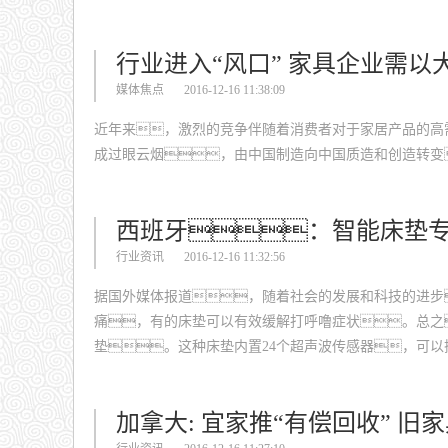
行业进入“风口” 家具企业需以
媒体焦点
2016-12-16 11:38:09
近年来，激烈的竞争伴随着消费者对于家居产品的高需
成过眼云烟，由中国制造向中国质造和创造转变
西班牙：智能床垫
行业资讯
2016-12-16 11:32:56
据国外媒体报道，随着社会的发展和科技的进步
痛，有的床垫可以有效缓解打呼噜症状。总之
垫。这种床垫内置24个超声波传感器，可
加拿大: 宜家推“有偿回收” 旧