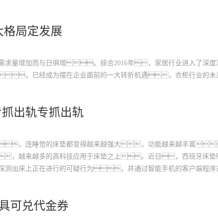
大格局定发展
求量增加而与日俱增。综合2016年，家居行业进入了深度
，已经成为摆在企业面前的一大转折机遇，衣柜行业的未
专抓出轨专抓出轨
，连睡觉的床垫都变得越来越强大，功能越来越丰富
，越来越多的高科技应用于床垫之上。近日，西班牙床垫
以探测出床上正在进行的可疑行为，并通过智能手机的客户端程序
家具可兑代金券