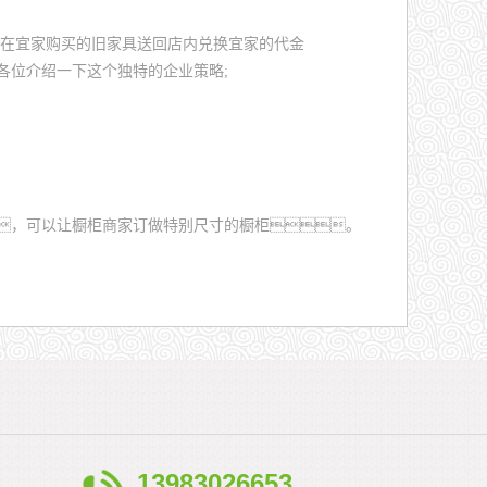
者把在宜家购买的旧家具送回店内兑换宜家的代金
各位介绍一下这个独特的企业策略;
，可以让橱柜商家订做特别尺寸的橱柜。
13983026653